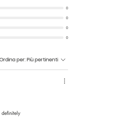
0
0
0
0
Ordina per:
Più pertinenti
 definitely