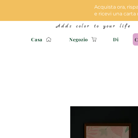
Acquista ora, risp
e ricevi una carta 
Adds color to your life
C
Casa
Negozio
Di