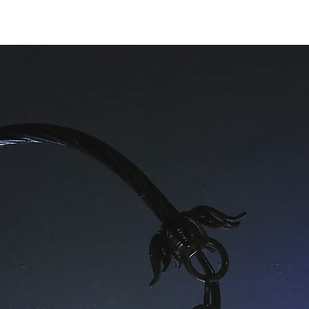
USA, UK, EU e AU