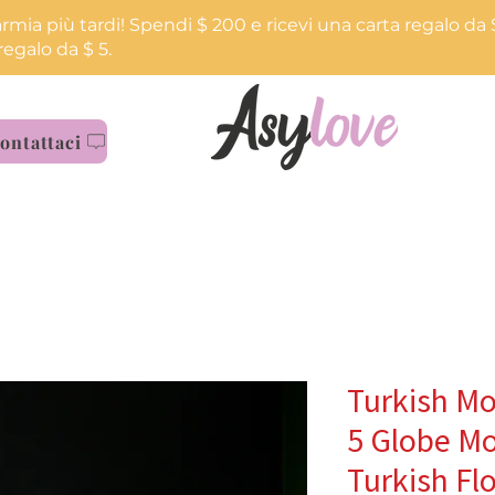
armia più tardi! Spendi $ 200 e ricevi una carta regalo da 
regalo da $ 5.
ontattaci
Turkish Mo
5 Globe Mo
Turkish Fl