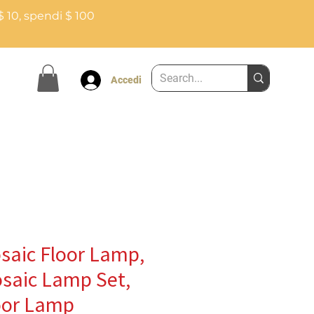
$ 10, spendi $ 100
Accedi
saic Floor Lamp,
saic Lamp Set,
oor Lamp