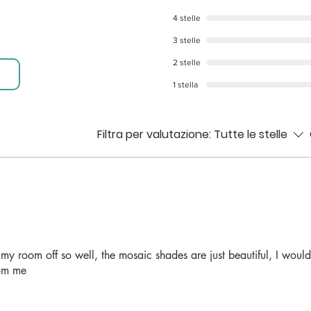
o con perline in mosaico di vetro colorato.
4 stelle
 o in ufficio.
3 stelle
2 stelle
rtistica attraverso mosaici di vetro
1 stella
 vetro con finitura chiara.
Filtra per valutazione:
Tutte le stelle
ici; Profondità: 14 pollici
 Profondità: 35 Cm
ts my room off so well, the mosaic shades are just beautiful, I would
om me