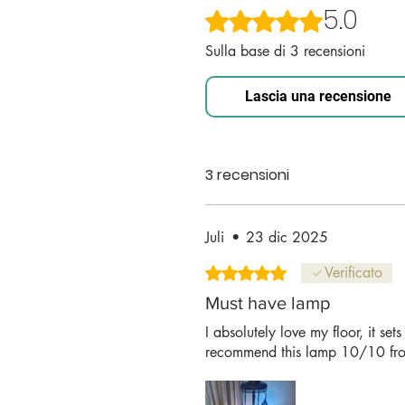
5.0
Valutazione 5 stelle su 5.
Lampada turca elettrica fatta a man
Facile da montare e utilizzare in casa
Sulla base di 3 recensioni
Lascia una recensione
Esposizione di luci davvero bella e a
assemblati a mano su una lampada in
DIMENSIONI:
3 recensioni
Altezza: 52 pollici; Larghezza: 14 poll
Juli
•
23 dic 2025
Altezza: 130 Cm; Larghezza: 35 Cm;
Valutazione 5 stelle su 5.
Verificato
Must have lamp
I absolutely love my floor, it se
recommend this lamp 10/10 fr